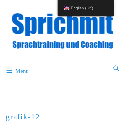
Skip
English (UK)
to
content
Menu
grafik-12