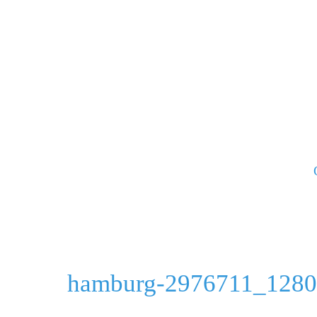
Skip
to
content
hamburg-2976711_1280