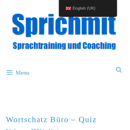
Skip
English (UK)
to
content
Menu
Wortschatz Büro – Quiz